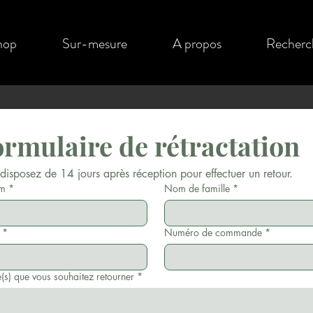
hop
Sur-mesure
A propos
Recherc
rmulaire de rétractation
disposez de 14 jours après réception pour effectuer un retour.
om
*
Nom de famille
*
*
Numéro de commande
*
e(s) que vous souhaitez retourner
*