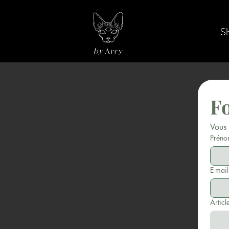
S
by
Arry
Fo
Vous 
Prén
E-mail
Articl