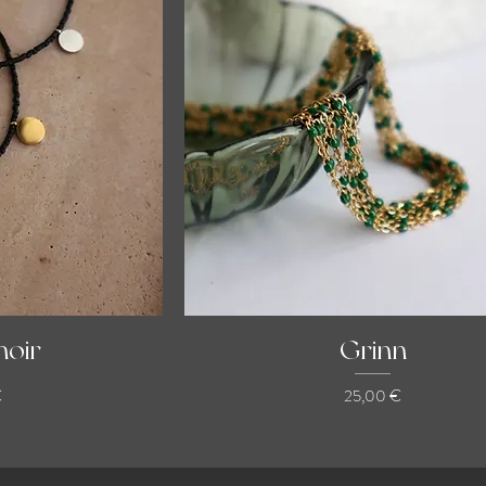
noir
Grinn
Prix
€
25,00 €