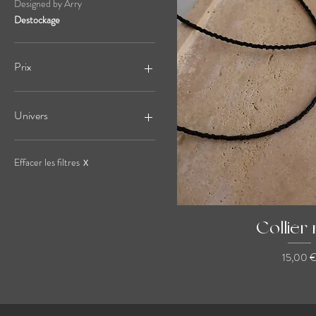
Designed by Arry
Destockage
Prix
1 €
79 €
Univers
Les pierres naturelles
Les perles de culture
Effacer les filtres
X
Les classiques
Les audacieux
Pour lui
Collier 
Pour elle
Prix
15,00 