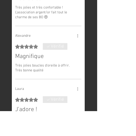
Très jolies et très confortable !
L'association argent/or fait tout le
charme de ses BO 😍
Alexandre
Vérifié
Noté 5 sur 5.
Magnifique
Très jolies boucles d'oreille à offrir.
Très bonne qualité
Laura
Vérifié
Noté 5 sur 5.
J’adore !
Un collier simple mais magnifique