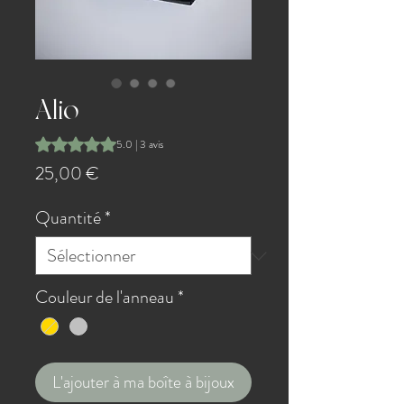
Alio
La note est de 5.0 sur cinq étoiles selon 3 avis
5.0 | 3 avis
Prix
25,00 €
Quantité
*
Couleur de l'anneau
*
L'ajouter à ma boîte à bijoux