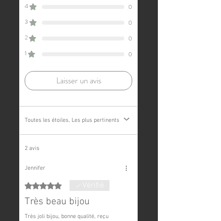
changement.
échange.
4
0
3
0
2
0
1
0
Laisser un avis
Toutes les étoiles, Les plus pertinents
2 avis
Jennifer
Vérifié
Noté 5 sur 5.
Très beau bijou
Très joli bijou, bonne qualité, reçu