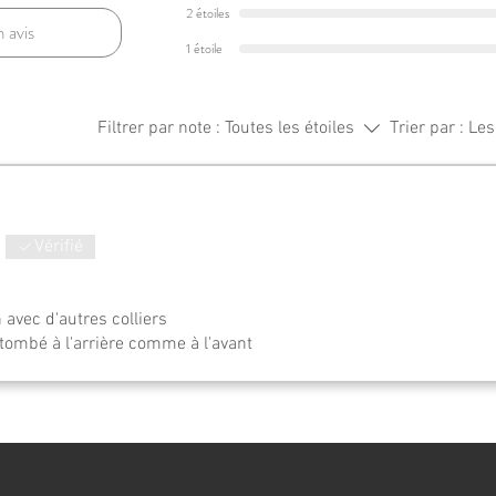
2 étoiles
n avis
1 étoile
Filtrer par note :
Toutes les étoiles
Trier par :
Les
Vérifié
.
 avec d'autres colliers
tombé à l'arrière comme à l'avant