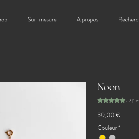
hop
Sur-mesure
A propos
Recherc
Noon
La note est de 5.0 
5.0 | 1 av
Prix
30,00 €
Couleur
*