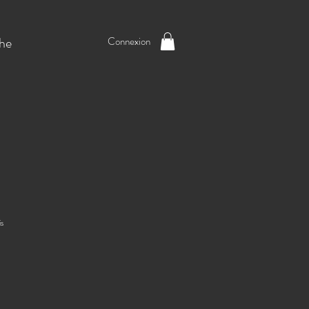
he
Connexion
sur cinq étoiles selon 1 avis
is