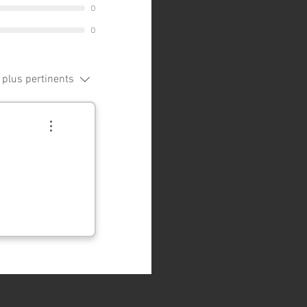
0
0
 plus pertinents