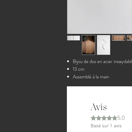
Bijou de dos en acier inoxydabl
13 cm
Assemblé à la main
Avis
5.0
Noté 5 sur 5.
Basé sur 1 avis