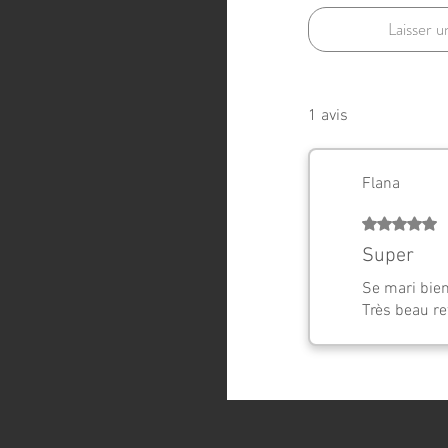
Laisser u
1 avis
Flana
Noté 5 sur 5
Super
Se mari bien
Très beau re