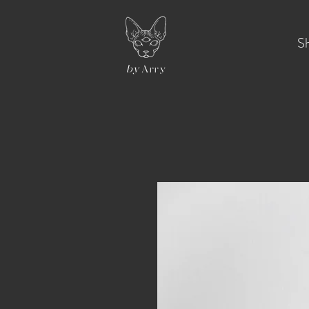
S
by
Arry